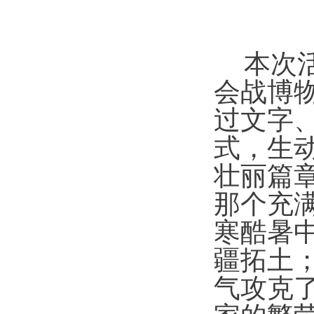
本次
会战博
过文字
式，生
壮丽篇
那个充
寒酷暑
疆拓土
气攻克