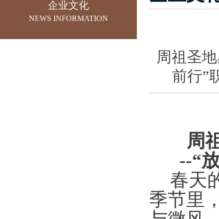
企业文化
NEWS INFORMATION
周祖圣地
0934-8230698
前行”
553630743@qq.com
育才西路恒美三期一号楼
（恒美时代大厦）8楼
周
--
春天
季节里