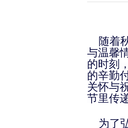
553630743@qq.com
育才西路恒美三期一号楼
（恒美时代大厦）8楼
随着
与温馨
的时刻
的辛勤
关怀与
节里传
为了